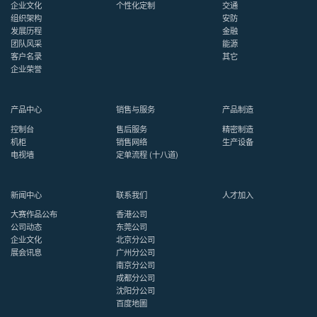
企业文化
个性化定制
交通
组织架构
安防
发展历程
金融
团队风采
能源
客户名录
其它
企业荣誉
产品中心
销售与服务
产品制造
控制台
售后服务
精密制造
机柜
销售网络
生产设备
电视墙
定单流程 (十八道)
新闻中心
联系我们
人才加入
大赛作品公布
香港公司
公司动态
东莞公司
企业文化
北京分公司
展会讯息
广州分公司
南京分公司
成都分公司
沈阳分公司
百度地圖