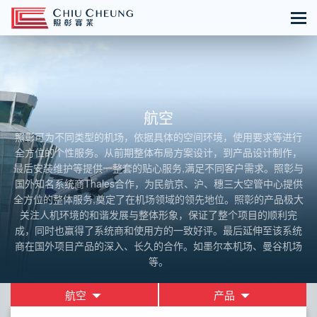
航空
照彰可为不同类型的机场，依据具体的空间环境，使用要求等进行
全方位的个性服务。从前期整体布局方案设计，到产品设计制作，
最后安装维护等提供一整套的贴心服务,满足不同客户需求。照彰与
国外知名系统商Thales合作，为民航京、沪、穗三大空管中心提供
全方位的整体服务,奠定了在机场领域的领先地位。照彰的产品极大
关注人机环境的和谐发展与整体形象，保证了整个项目的顺利完
成，同时也赢得了系统商和使用方的一致好评。最后延伸至该系统
商在国外项目产品的深入、长久的合作。如墨尔本机场、曼谷机场
等。
航空
产品